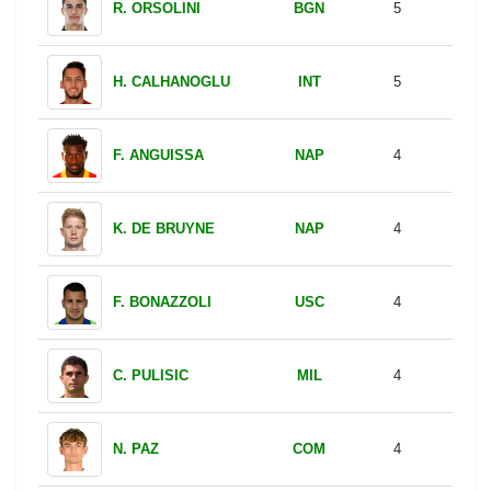
BGN
R. ORSOLINI
5
INT
H. CALHANOGLU
5
NAP
F. ANGUISSA
4
NAP
K. DE BRUYNE
4
USC
F. BONAZZOLI
4
MIL
C. PULISIC
4
COM
N. PAZ
4