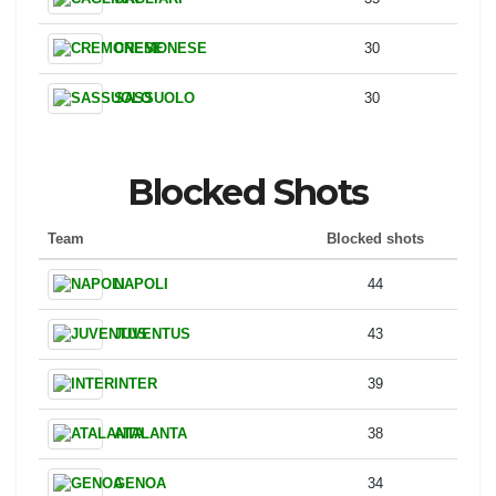
UDINESE
42
LAZIO
39
LECCE
39
PARMA
37
PISA
36
TORINO
36
CAGLIARI
35
CREMONESE
30
SASSUOLO
30