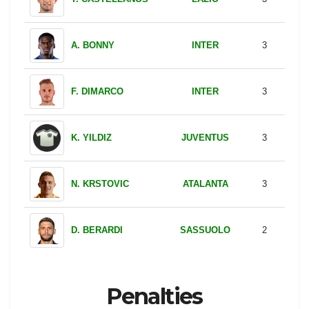
INTER
A. BONNY
3
INTER
F. DIMARCO
3
JUVENTUS
K. YILDIZ
3
ATALANTA
N. KRSTOVIC
3
SASSUOLO
D. BERARDI
2
Penalties