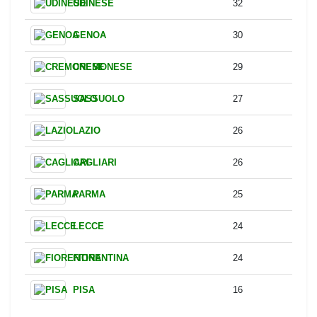
ROMA
47
ATALANTA
43
COMO
42
MILAN
40
TORINO
39
BOLOGNA
34
UDINESE
32
GENOA
30
CREMONESE
29
SASSUOLO
27