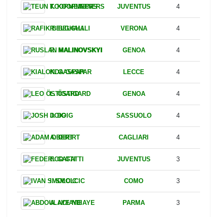
CREMONESE
L. NAVA
0
Yellow Cards
Player
Team
Yellow card
JUVENTUS
T. KOOPMEINERS
4
VERONA
R. BELGHALI
4
GENOA
R. MALINOVSKYI
4
LECCE
K. GASPAR
4