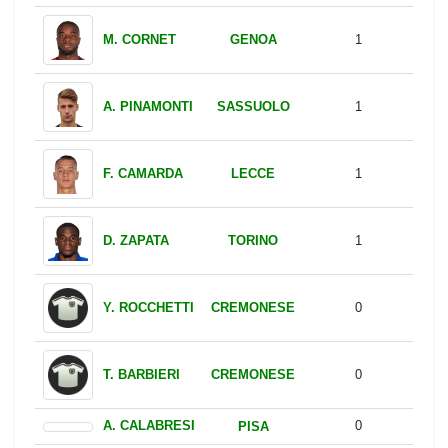
GENOA
M. CORNET
1
SASSUOLO
A. PINAMONTI
1
LECCE
F. CAMARDA
1
TORINO
D. ZAPATA
1
CREMONESE
Y. ROCCHETTI
0
CREMONESE
T. BARBIERI
0
PISA
A. CALABRESI
0