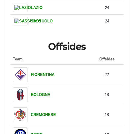
VERONA
36
COMO
31
PARMA
28
PISA
27
CREMONESE
25
CAGLIARI
24
LAZIO
24
SASSUOLO
24