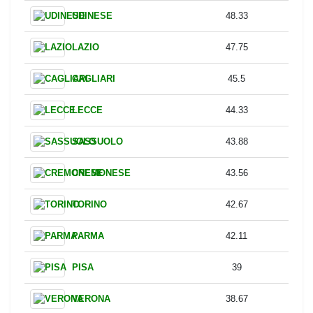
ROMA
59.22
JUVENTUS
58.11
BOLOGNA
57.89
ATALANTA
55.67
MILAN
52.22
GENOA
50.22
FIORENTINA
48.78
UDINESE
48.33
LAZIO
47.75
CAGLIARI
45.5