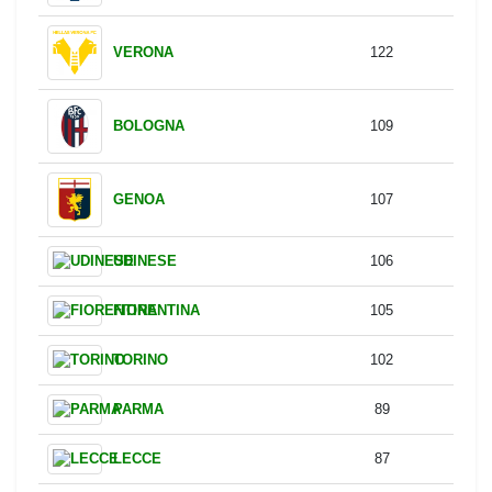
INTER
167
JUVENTUS
150
ATALANTA
141
NAPOLI
139
MILAN
124
ROMA
124
COMO
123
VERONA
122
BOLOGNA
109