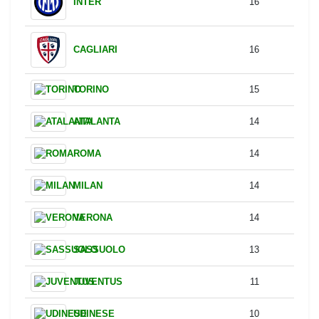
Offsides
Team
Offsides
FIORENTINA
22
BOLOGNA
18
CREMONESE
18
INTER
16
CAGLIARI
16
TORINO
15