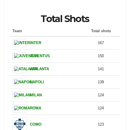
LECCE
44.33
SASSUOLO
43.88
CREMONESE
43.56
TORINO
42.67
PARMA
42.11
PISA
39
VERONA
38.67
Total Shots
Team
Total shots