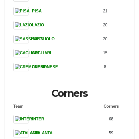
MILAN
31
BOLOGNA
29
PARMA
27
TORINO
27
ROMA
26
VERONA
26
LECCE
24
PISA
21
LAZIO
20
SASSUOLO
20