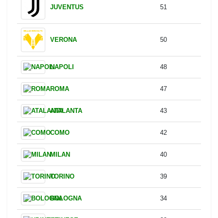
PISA
73
CREMONESE
67
Shots on Target
Team
Shots on target
INTER
51
JUVENTUS
51
VERONA
50
NAPOLI
48