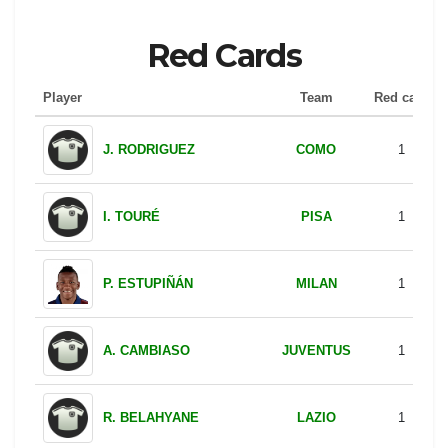
L. ÖSTIGARD
4
GENOA
J. DOIG
4
SASSUOLO
CAGLIARI
A. OBERT
4
JUVENTUS
F. GATTI
3
COMO
I. SMOLCIC
3
PARMA
A. NDIAYE
3
Red Cards
Player
Team
Red card