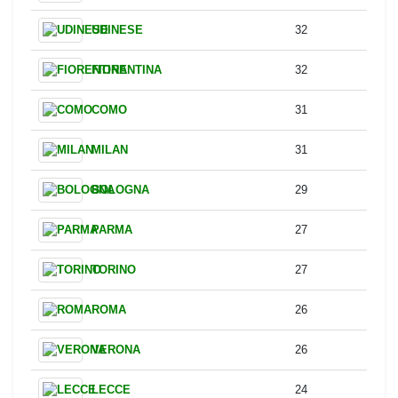
Blocked Shots
Team
Blocked shots
NAPOLI
44
JUVENTUS
43
INTER
39
ATALANTA
38
GENOA
34
UDINESE
32
FIORENTINA
32
COMO
31