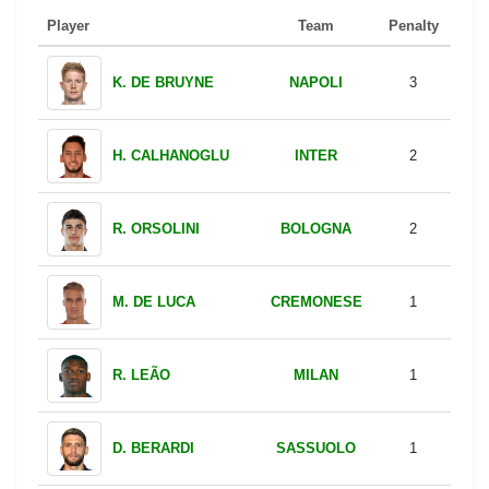
Player
Team
Penalty
NAPOLI
K. DE BRUYNE
3
INTER
H. CALHANOGLU
2
BOLOGNA
R. ORSOLINI
2
CREMONESE
M. DE LUCA
1
MILAN
R. LEÃO
1
SASSUOLO
D. BERARDI
1