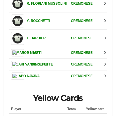
GENOA
S. SABELLI
1
PISA
S. SCUFFET
0
CREMONESE
R. FLORIANI MUSSOLINI
0
CREMONESE
Y. ROCCHETTI
0
CREMONESE
T. BARBIERI
0
CREMONESE
M. NASTI
0
CREMONESE
J. VANDEPUTTE
0