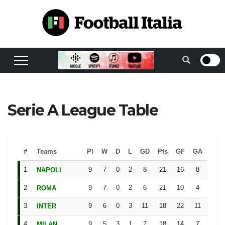
Skip
to
content
Serie A League Table
#
Teams
Pl
W
D
L
GD
Pts
GF
GA
C
1
9
7
0
2
8
21
16
8
NAPOLI
L
2
9
7
0
2
6
21
10
4
ROMA
W
3
9
6
0
3
11
18
22
11
INTER
W
4
9
5
3
1
7
18
14
7
MILAN
W