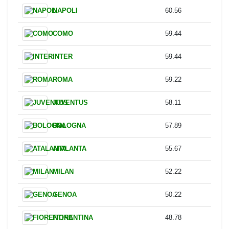
CREMONESE
R. FLORIANI MUSSOLINI
0
CREMONESE
F. FOLINO
0
Serie A Team Stats
Possession
Team
Possession %
NAPOLI
60.56
COMO
59.44
INTER
59.44