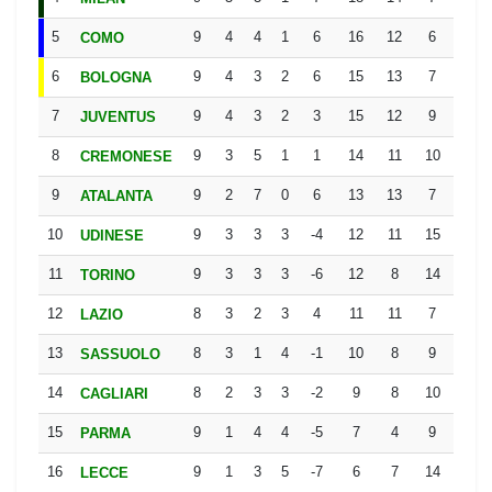
5
9
4
4
1
6
16
12
6
COMO
D
6
9
4
3
2
6
15
13
7
BOLOGNA
D
7
9
4
3
2
3
15
12
9
JUVENTUS
D
8
9
3
5
1
1
14
11
10
CREMONESE
D
9
9
2
7
0
6
13
13
7
ATALANTA
D
10
9
3
3
3
-4
12
11
15
UDINESE
L
11
9
3
3
3
-6
12
8
14
TORINO
L
12
8
3
2
3
4
11
11
7
LAZIO
L
13
8
3
1
4
-1
10
8
9
SASSUOLO
L
14
8
2
3
3
-2
9
8
10
CAGLIARI
W
15
9
1
4
4
-5
7
4
9
PARMA
W
16
9
1
3
5
-7
6
7
14
LECCE
D