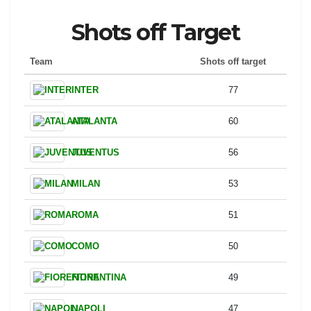
LAZIO
26
CAGLIARI
26
PARMA
25
LECCE
24
FIORENTINA
24
PISA
16
Shots off Target
Team
Shots off target
INTER
77