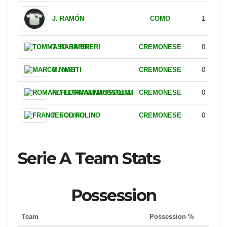
COMO
J. RODRIGUEZ
1
PISA
I. TOURÉ
1
MILAN
P. ESTUPIÑÁN
1
JUVENTUS
A. CAMBIASO
1
LAZIO
R. BELAHYANE
1
COMO
J. RAMÓN
1
CREMONESE
T. BARBIERI
0
CREMONESE
M. NASTI
0