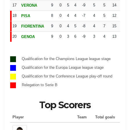
17
9
0
5
4
-9
5
5
14
VERONA
L
18
8
0
4
4
-7
4
5
12
PISA
L
19
9
0
4
5
-8
4
7
15
FIORENTINA
D
20
9
0
3
6
-9
3
4
13
GENOA
L
Qualification for the Champions League league stage
Qualification for the Europa League league stage
Qualification for the Conference League play-off round
Relegation to Serie B
Top Scorers
Player
Team
Total goals