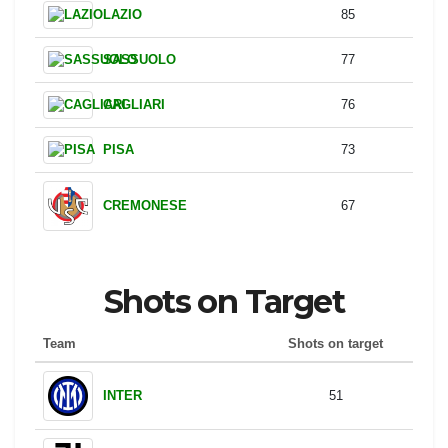
GENOA
107
UDINESE
106
FIORENTINA
105
TORINO
102
PARMA
89
LECCE
87
LAZIO
85
SASSUOLO
77
CAGLIARI
76