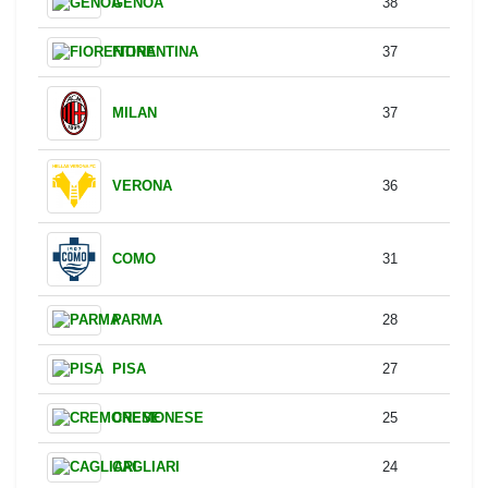
JUVENTUS
52
BOLOGNA
50
LECCE
47
TORINO
40
UDINESE
38
GENOA
38
FIORENTINA
37
MILAN
37