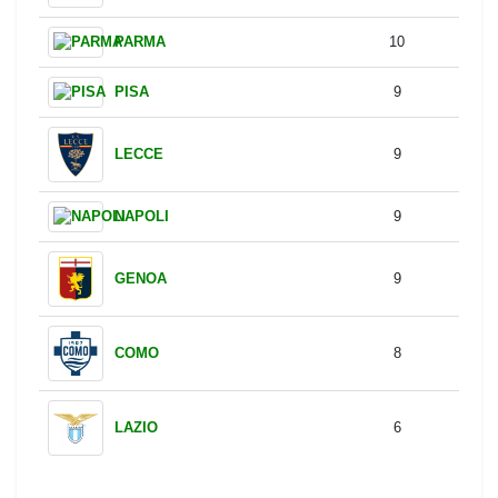
ATALANTA
14
ROMA
14
MILAN
14
VERONA
14
SASSUOLO
13
JUVENTUS
11
UDINESE
10
PARMA
10
PISA
9
LECCE
9