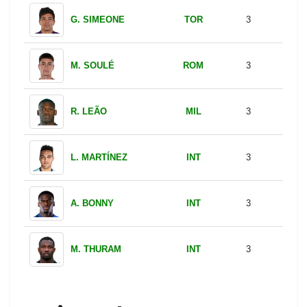
TOR
G. SIMEONE
3
ROM
M. SOULÉ
3
MIL
R. LEÃO
3
INT
L. MARTÍNEZ
3
INT
A. BONNY
3
INT
M. THURAM
3