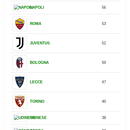
CAGLIARI
15
CREMONESE
8
Corners
Team
Corners
INTER
68
ATALANTA
59
NAPOLI
56
ROMA
53